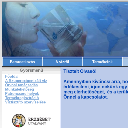
Bemutatkozás
A vízről
Termékeink
Gyorsmenü
Tisztelt Olvasó!
Főoldal
A Szuperoxigenizált víz
Amennyiben kíváncsi arra, ho
Orvosi tanácsadás
értékesíteni, irjon nekünk egy
Munkalehetőség
meg elérhetőségét, és a terüle
Patroncsere helyek
Önnel a kapcsolatot.
Termékregisztráció
Víztisztító szervízelése