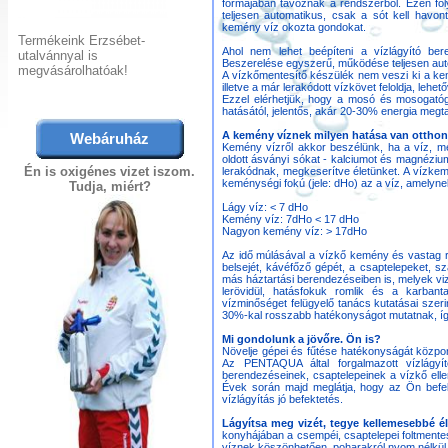
formájában távoznak a rendszerből. Ezen fol
teljesen automatikus, csak a sót kell havont
kemény víz okozta gondokat.
Termékeink Erzsébet-
Ahol nem lehet beépíteni a vízlágyító be
utalvánnyal is
Beszerelése egyszerű, működése teljesen aut
megvásárolhatóak!
A vízkőmentesítő készülék nem veszi ki a k
illetve a már lerakódott vízkövet feloldja, lehe
Ezzel elérhetjük, hogy a mosó és mosogatóg
hatásától, jelentős, akár 20-30% energia megta
A kemény víznek milyen hatása van otthon
Webáruház
Kemény vízről akkor beszélünk, ha a víz, m
oldott ásványi sókat - kalciumot és magnéziu
Én is oxigénes vizet iszom.
lerakódnak, megkeserítve életünket. A vízk
keménységi fokú (jele: dHo) az a víz, amelynek
Tudja, miért?
Lágy víz: < 7 dHo
Kemény víz: 7dHo < 17 dHo
Nagyon kemény víz: > 17dHo
Az idő múlásával a vízkő kemény és vastag 
belsejét, kávéfőző gépét, a csaptelepeket, s
más háztartási berendezéseiben is, melyek vi
lerövidül, hatásfokuk romlik és a karbant
vízminőséget felügyelő tanács kutatásai szer
30%-kal rosszabb hatékonyságot mutatnak, így
Mi gondolunk a jövőre. Ön is?
Növelje gépei és fűtése hatékonyságát központ
Az PENTAQUA által forgalmazott vízlágyít
berendezéseinek, csaptelepeinek a vízkő ellen
Évek során majd meglátja, hogy az Ön befek
vízlágyítás jó befektetés.
Lágyítsa meg vizét, tegye kellemesebbé él
konyhájában a csempéi, csaptelepei foltment
víznek köszönhetően, poharakról nyom nélkül