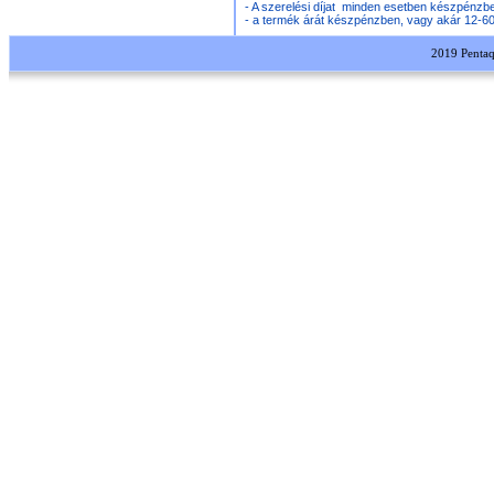
- A szerelési díjat minden esetben készpénzb
- a termék árát készpénzben, vagy akár 12-60 
2019 Pentaqua Kft. M