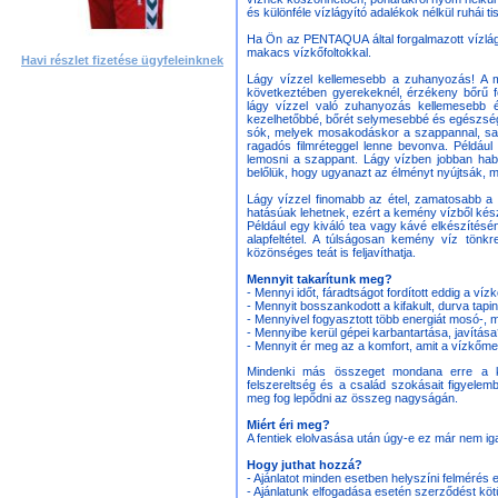
és különféle vízlágyító adalékok nélkül ruhái
Ha Ön az PENTAQUA által forgalmazott vízlágy
makacs vízkőfoltokkal.
Havi részlet fizetése ügyfeleinknek
Lágy vízzel kellemesebb a zuhanyozás! A 
következtében gyerekeknél, érzékeny bőrű fel
lágy vízzel való zuhanyozás kellemesebb 
kezelhetőbbé, bőrét selymesebbé és egészsége
sók, melyek mosakodáskor a szappannal, sa
ragadós filmréteggel lenne bevonva. Példáu
lemosni a szappant. Lágy vízben jobban hab
belőlük, hogy ugyanazt az élményt nyújtsák, 
Lágy vízzel finomabb az étel, zamatosabb a
hatásúak lehetnek, ezért a kemény vízből készül
Például egy kiváló tea vagy kávé elkészítés
alapfeltétel. A túlságosan kemény víz tönkr
közönséges teát is feljavíthatja.
Mennyit takarítunk meg?
- Mennyi időt, fáradtságot fordított eddig a v
- Mennyit bosszankodott a kifakult, durva tapin
- Mennyivel fogyasztott több energiát mosó-,
- Mennyibe kerül gépei karbantartása, javítás
- Mennyit ér meg az a komfort, amit a vízkőm
Mindenki más összeget mondana erre a ké
felszereltség és a család szokásait figyelem
meg fog lepődni az összeg nagyságán.
Miért éri meg?
A fentiek elolvasása után úgy-e ez már nem i
Hogy juthat hozzá?
- Ajánlatot minden esetben helyszíni felmérés 
- Ajánlatunk elfogadása esetén szerződést köt