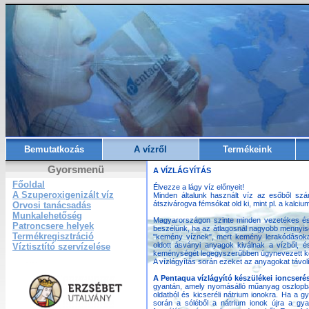
Bemutatkozás
A vízről
Termékeink
Gyorsmenü
A VÍZLÁGYÍTÁS
Főoldal
Élvezze a lágy víz előnyeit!
A Szuperoxigenizált víz
Minden általunk használt víz az esőből szár
átszivárogva fémsókat old ki, mint pl. a kalci
Orvosi tanácsadás
Munkalehetőség
Magyarországon szinte minden vezetékes és 
Patroncsere helyek
beszélünk, ha az átlagosnál nagyobb mennyisé
Termékregisztráció
"kemény víznek", mert kemény lerakódásokat
oldott ásványi anyagok kiválnak a vízből, 
Víztisztító szervízelése
keménységét legegyszerűbben úgynevezett ke
A vízlágyítás során ezeket az anyagokat távolít
A Pentaqua vízlágyító készülékei ioncseré
gyantán, amely nyomásálló műanyag oszlopba
oldatból és kicseréli nátrium ionokra. Ha a g
során a sóléből a nátrium ionok újra a g