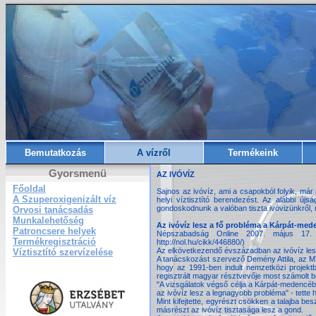
Bemutatkozás
A vízről
Termékeink
Gyorsmenü
AZ IVÓVÍZ
Főoldal
Sajnos az ivóvíz, ami a csapokból folyik, má
A Szuperoxigenizált víz
helyi víztisztító berendezést. Az alábbi új
gondoskodnunk a valóban tiszta ivóvizünkről,
Orvosi tanácsadás
Munkalehetőség
Az ivóvíz lesz a fő probléma a Kárpát-me
Patroncsere helyek
Népszabadság Online 2007. május 17. 
Termékregisztráció
http://nol.hu/cikk/446880/)
Az elkövetkezendő évszázadban az ivóvíz les
Víztisztító szervízelése
A tanácskozást szervező Demény Attila, az M
hogy az 1991-ben indult nemzetközi projekt
regisztrált magyar résztvevője most számolt be
"A vizsgálatok végső célja a Kárpát-medenc
az ivóvíz lesz a legnagyobb probléma" - tette 
Mint kifejtette, egyrészt csökken a talajba b
másrészt az ivóvíz tisztasága lesz a gond.