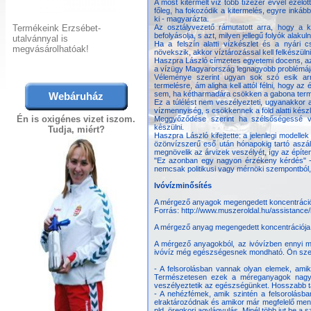
A most kitermelt víz több tízezer évvel ezelőtt
főleg, ha fokozódik a kitermelés, egyre inkáb
ki - magyarázta.
Termékeink Erzsébet-
Az osztályvezető rámutatott arra, hogy a kl
befolyásolja, s azt, milyen jellegű folyók alakuln
utalvánnyal is
Ha a felszín alatti vízkészlet és a nyár
megvásárolhatóak!
növekszik, akkor víztározással kell felkészülni
Haszpra László címzetes egyetemi docens, az 
a vízügy Magyarország legnagyobb problémáj
Véleménye szerint ugyan sok szó esik arr
termelésre, ám aligha kell attól félni, hogy 
sem, ha kétharmadára csökken a gabona te
Webáruház
Ez a túlélést nem veszélyezteti, ugyanakkor
vízmennyiség, s csökkennek a föld alatti kész
Én is oxigénes vizet iszom.
Meggyőződése szerint ha szélsőségessé vál
készülni.
Tudja, miért?
Haszpra László kifejtette: a jelenlegi modelle
özönvízszerű eső után hónapokig tartó aszá
megnövelik az árvizek veszélyét, így az építen
"Ez azonban egy nagyon érzékeny kérdés" - 
nemcsak politikusi vagy mérnöki szempontból
Ivóvízminősítés
A mérgező anyagok megengedett koncentráci
Forrás: http://www.muszeroldal.hu/assistance/
A mérgező anyag megengedett koncentrációja
A mérgező anyagokból, az ivóvízben ennyi m
ivóvíz még egészségesnek mondható. Ön szer
- A felsorolásban vannak olyan elemek, amik
Természetesen ezek a méreganyagok nagyon
veszélyeztetik az egészségünket. Hosszabb t
- A nehézfémek, amik szintén a felsorolásb
elraktározódnak és amikor már megfelelő menn
pld. öregkori agylágyulás. Minél több jut be a 