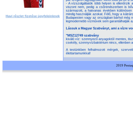
- A vízszolgáltatók több helyen is ellenőrzi
viszont nem, pedig a csőrendszerben is bővü
származott, a hatvanas években különösen
mindig használják azokat. Félő, hogy a kátrá
Havi részlet fizetése ügyfeleinknek
Budapesten vagy az országban bárhol még na
legmodernebb vízművek sem garantálhatják az id
Lássuk a Magyar Szabványt, ami a vízre vo
"MSZ12749 szabvány
kiváló víz: szennyező anyagoktól mentes, tisz
csekély, szennyvízbaktérium nincs, ellenben az 
A testünkben felhalmozott mérgek, szerve
élettartamunkkal!
2019 Pentaqua Kft. M