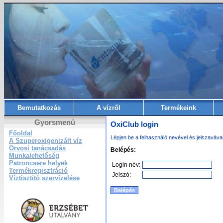
Bemutatkozás
A vízről
Termékeink
Gyorsmenü
OxiClub login
Főoldal
Lépjen be a felhasználó nevével és jelszaváva
A Szuperoxigenizált víz
Orvosi tanácsadás
Belépés:
Munkalehetőség
Patroncsere helyek
Login név:
Termékregisztráció
Jelszó:
Víztisztító szervízelése